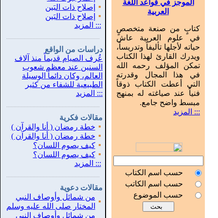
الموجز في قواعد اللغة
▪
إصلاح ذات البَين
العربية
▪
إصلاح ذات البَين
:::
المزيد
كتابٍ من صنعة متخصصٍ
في علوم العربية عاش
...............................................................
.
حياته لأجلها تأليفاً وتدريساً،
دراسات من الواقع
ويدرك القارئ لهذا الكتاب
عُرف الصيام قديماً منذ آلاف
تمكن المؤلف رحمه الله
السنين عند معظم شعوب
في هذا المجال وقدرته
العالم، وكان دائماً الوسيلة
التي أعطت الكتاب ذوقاً
الطبيعية للشفاء من كثير
فنياً عند صياغته له بمنهج
:::
المزيد
مبسط واضح جامع.
...............................................................
.
::: المزيد
مقالات فكرية
▪
خطة رمضان ( أنا والقرآن )
▪
خطة رمضان ( أنا والقرآن )
▪
كيف يصوم اللسان؟
▪
كيف يصوم اللسان؟
:::
المزيد
حسب اسم الكتاب
...............................................................
.
حسب اسم الكاتب
مقالات دعوية
حسب الموضوع
من شمائل وأوصاف النبي
▪
المختار صلى الله عليه وسلم
من شمائل وأوصاف النبي