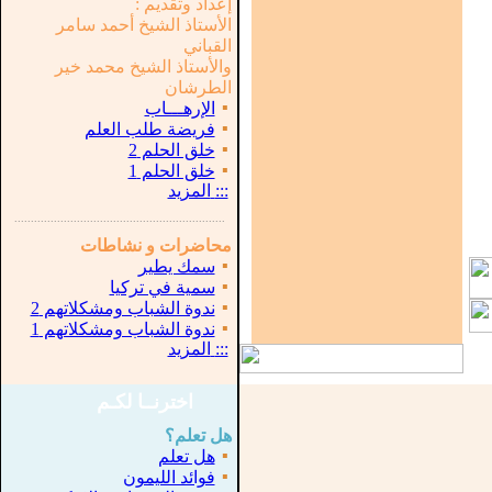
إعداد وتقديم :
الأستاذ الشيخ أحمد سامر
القباني
والأستاذ الشيخ محمد خير
الطرشان
▪
الإرهـــاب
▪
فريضة طلب العلم
▪
خلق الحلم 2
▪
خلق الحلم 1
:::
المزيد
...............................................................
.
محاضرات و نشاطات
▪
سمك يطير
▪
سمية في تركيا
▪
ندوة الشباب ومشكلاتهم 2
▪
ندوة الشباب ومشكلاتهم 1
:::
المزيد
اخترنــا لكـم
هل تعلم؟
▪
هل تعلم
▪
فوائد الليمون