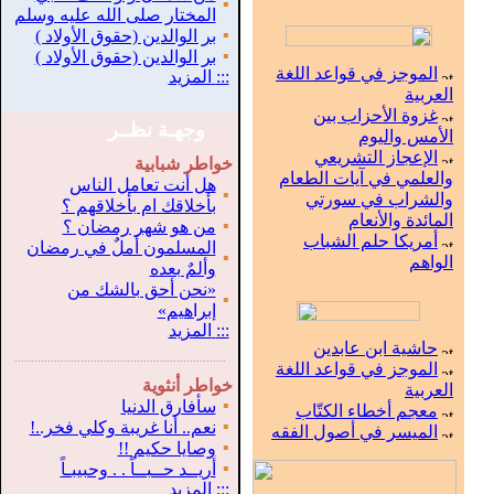
▪
المختار صلى الله عليه وسلم
▪
بر الوالدين (حقوق الأولاد )
▪
بر الوالدين (حقوق الأولاد )
الموجز في قواعد اللغة
:::
المزيد
العربية
غزوة الأحزاب بين
وجهـة نظــر
الأمس واليوم
الإعجاز التشريعي
خواطر شبابية
والعلمي في آيات الطعام
هل أنت تعامل الناس
▪
والشراب في سورتي
بأخلاقك ام بأخلاقهم ؟
المائدة والأنعام
▪
من هو شهر رمضان ؟
أمريكا حلم الشباب
المسلمون أملٌ في رمضان
▪
الواهم
وألمٌ بعده
«نحن أحق بالشك من
▪
إبراهيم»
:::
المزيد
حاشية ابن عابدين
.
...............................................................
الموجز في قواعد اللغة
خواطر أنثوية
العربية
▪
سأفارق الدنيا
معجم أخطاء الكتّاب
▪
نعم.. أنا غريبة وكلي فخر..!
الميسر في أصول الفقه
▪
وصايا حكيم !!
▪
أريــد حــبــاً . . وحبيبـاً
:::
المزيد