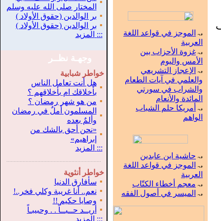
▪
المختار صلى الله عليه وسلم
▪
بر الوالدين (حقوق الأولاد )
ف
▪
بر الوالدين (حقوق الأولاد )
الموجز في قواعد اللغة
:::
المزيد
العربية
غزوة الأحزاب بين
وجهـة نظــر
الأمس واليوم
الإعجاز التشريعي
خواطر شبابية
والعلمي في آيات الطعام
هل أنت تعامل الناس
▪
والشراب في سورتي
بأخلاقك ام بأخلاقهم ؟
المائدة والأنعام
▪
من هو شهر رمضان ؟
أمريكا حلم الشباب
المسلمون أملٌ في رمضان
▪
الواهم
وألمٌ بعده
«نحن أحق بالشك من
▪
إبراهيم»
:::
المزيد
حاشية ابن عابدين
.
...............................................................
الموجز في قواعد اللغة
خواطر أنثوية
العربية
▪
سأفارق الدنيا
معجم أخطاء الكتّاب
▪
نعم.. أنا غريبة وكلي فخر..!
الميسر في أصول الفقه
▪
وصايا حكيم !!
▪
أريــد حــبــاً . . وحبيبـاً
:::
المزيد