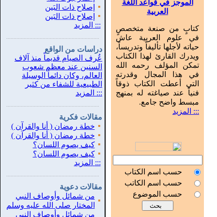
الموجز في قواعد اللغة
▪
إصلاح ذات البَين
العربية
▪
إصلاح ذات البَين
:::
المزيد
كتابٍ من صنعة متخصصٍ
في علوم العربية عاش
...............................................................
.
حياته لأجلها تأليفاً وتدريساً،
دراسات من الواقع
ويدرك القارئ لهذا الكتاب
عُرف الصيام قديماً منذ آلاف
تمكن المؤلف رحمه الله
السنين عند معظم شعوب
في هذا المجال وقدرته
العالم، وكان دائماً الوسيلة
التي أعطت الكتاب ذوقاً
الطبيعية للشفاء من كثير
فنياً عند صياغته له بمنهج
:::
المزيد
مبسط واضح جامع.
...............................................................
.
::: المزيد
مقالات فكرية
▪
خطة رمضان ( أنا والقرآن )
▪
خطة رمضان ( أنا والقرآن )
▪
كيف يصوم اللسان؟
▪
كيف يصوم اللسان؟
:::
المزيد
حسب اسم الكتاب
...............................................................
.
حسب اسم الكاتب
مقالات دعوية
حسب الموضوع
من شمائل وأوصاف النبي
▪
المختار صلى الله عليه وسلم
من شمائل وأوصاف النبي