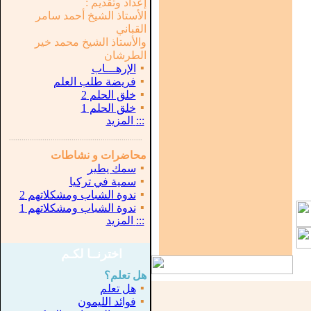
إعداد وتقديم :
الأستاذ الشيخ أحمد سامر
القباني
والأستاذ الشيخ محمد خير
الطرشان
▪
الإرهـــاب
▪
فريضة طلب العلم
▪
خلق الحلم 2
▪
خلق الحلم 1
:::
المزيد
...............................................................
.
محاضرات و نشاطات
▪
سمك يطير
▪
سمية في تركيا
▪
ندوة الشباب ومشكلاتهم 2
▪
ندوة الشباب ومشكلاتهم 1
:::
المزيد
اخترنــا لكـم
هل تعلم؟
▪
هل تعلم
▪
فوائد الليمون