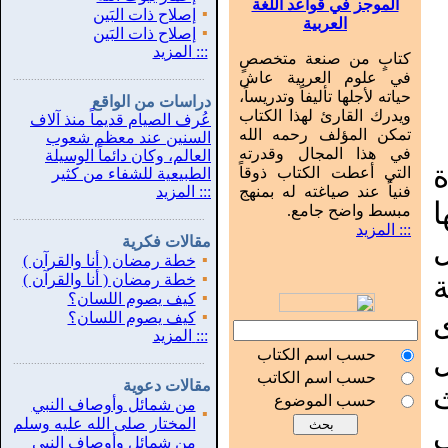
الموجز في قواعد اللغة
▪
إصلاح ذات البَين
العربية
▪
إصلاح ذات البَين
:::
المزيد
كتابٍ من صنعة متخصصٍ
في علوم العربية عاش
...............................................................
.
حياته لأجلها تأليفاً وتدريساً،
دراسات من الواقع
ويدرك القارئ لهذا الكتاب
عُرف الصيام قديماً منذ آلاف
تمكن المؤلف رحمه الله
السنين عند معظم شعوب
في هذا المجال وقدرته
العالم، وكان دائماً الوسيلة
التي أعطت الكتاب ذوقاً
الطبيعية للشفاء من كثير
فنياً عند صياغته له بمنهج
:::
المزيد
مبسط واضح جامع.
...............................................................
.
::: المزيد
مقالات فكرية
▪
خطة رمضان ( أنا والقرآن )
▪
خطة رمضان ( أنا والقرآن )
▪
كيف يصوم اللسان؟
▪
كيف يصوم اللسان؟
:::
المزيد
حسب اسم الكتاب
...............................................................
.
حسب اسم الكاتب
مقالات دعوية
حسب الموضوع
من شمائل وأوصاف النبي
▪
المختار صلى الله عليه وسلم
ي
من شمائل وأوصاف النبي