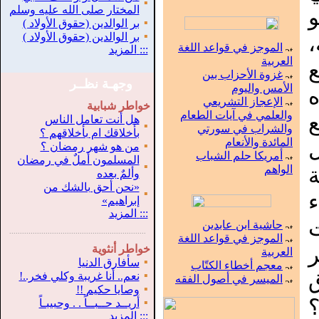
▪
المختار صلى الله عليه وسلم
▪
بر الوالدين (حقوق الأولاد )
▪
بر الوالدين (حقوق الأولاد )
الموجز في قواعد اللغة
:::
المزيد
العربية
غزوة الأحزاب بين
وجهـة نظــر
الأمس واليوم
الإعجاز التشريعي
خواطر شبابية
والعلمي في آيات الطعام
ع
هل أنت تعامل الناس
▪
والشراب في سورتي
بأخلاقك ام بأخلاقهم ؟
المائدة والأنعام
▪
من هو شهر رمضان ؟
أمريكا حلم الشباب
المسلمون أملٌ في رمضان
▪
ة
الواهم
وألمٌ بعده
«نحن أحق بالشك من
▪
ء
إبراهيم»
:::
المزيد
حاشية ابن عابدين
.
...............................................................
الموجز في قواعد اللغة
ر
خواطر أنثوية
العربية
▪
سأفارق الدنيا
معجم أخطاء الكتّاب
ق
▪
نعم.. أنا غريبة وكلي فخر..!
الميسر في أصول الفقه
▪
وصايا حكيم !!
▪
أريــد حــبــاً . . وحبيبـاً
:::
المزيد