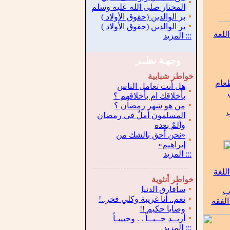
▪
المختار صلى الله عليه وسلم
▪
بر الوالدين (حقوق الأولاد )
▪
بر الوالدين (حقوق الأولاد )
للغة
:::
المزيد
وجهـة نظــر
خواطر شبابية
طعام
هل أنت تعامل الناس
▪
بأخلاقك ام بأخلاقهم ؟
▪
من هو شهر رمضان ؟
ب
المسلمون أملٌ في رمضان
▪
وألمٌ بعده
«نحن أحق بالشك من
▪
إبراهيم»
:::
المزيد
.
...............................................................
للغة
خواطر أنثوية
▪
سأفارق الدنيا
اب
▪
نعم.. أنا غريبة وكلي فخر..!
لفقه
▪
وصايا حكيم !!
▪
أريــد حــبــاً . . وحبيبـاً
:::
المزيد