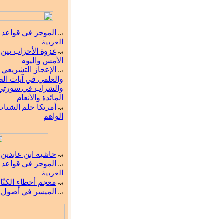
الموجز في قواعد ا
العربية
غزوة الأحزاب بين
الأمس واليوم
الإعجاز التشريعي
والعلمي في آيات ال
والشراب في سورتي
المائدة والأنعام
أمريكا حلم الشبا
الواهم
حاشية ابن عابدين
الموجز في قواعد ا
العربية
معجم أخطاء الكتّ
الميسر في أصول ا