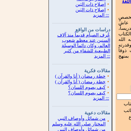
للغة
▪
إصلاح ذات البَين
▪
إصلاح ذات البَين
:::
المزيد
تخصصٍ
 عاش
...............................................................
.
دريساً،
دراسات من الواقع
الكتاب
عُرف الصيام قديماً منذ آلاف
 الله
السنين عند معظم شعوب
قدرته
العالم، وكان دائماً الوسيلة
ذوقاً
الطبيعية للشفاء من كثير
 بمنهج
:::
المزيد
...............................................................
.
مقالات فكرية
▪
خطة رمضان ( أنا والقرآن )
▪
خطة رمضان ( أنا والقرآن )
▪
كيف يصوم اللسان؟
▪
كيف يصوم اللسان؟
:::
المزيد
تاب
...............................................................
.
اتب
مقالات دعوية
من شمائل وأوصاف النبي
▪
المختار صلى الله عليه وسلم
من شمائل وأوصاف النبي