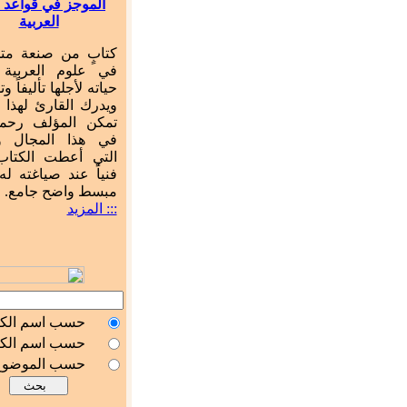
الموجز في قواعد ا
العربية
كتابٍ من صنعة م
في علوم العربية
حياته لأجلها تأليفاً وت
ويدرك القارئ لهذا 
تمكن المؤلف رحمه
في هذا المجال و
التي أعطت الكتاب 
فنياً عند صياغته له
مبسط واضح جامع.
::: المزيد
حسب اسم الك
حسب اسم الك
حسب الموضوع