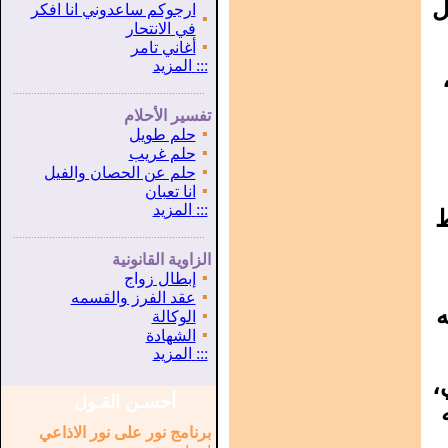
ل
ارجوكم ساعدوني انا افكر
▪
في الانتحار
▪
أغاني تامر
:::
المزيد
...............................................................
.
تفسير الأحلام
▪
حلم طويل
▪
حلم غريب
▪
حلم عن الحصان والفيل
▪
انا تعبان
ط
:::
المزيد
...............................................................
.
الزاوية القانونية
▪
إبطال زواج
▪
عقد الفرز والقسمه
ه
▪
الوكالة
▪
الشهادة
:::
المزيد
،
أحسـن القـول
برنامج نور على نور الاذاعي