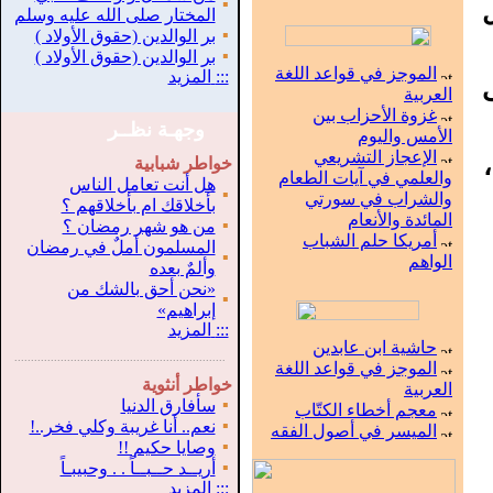
ل
▪
المختار صلى الله عليه وسلم
▪
بر الوالدين (حقوق الأولاد )
▪
بر الوالدين (حقوق الأولاد )
الموجز في قواعد اللغة
:::
المزيد
العربية
غزوة الأحزاب بين
وجهـة نظــر
الأمس واليوم
الإعجاز التشريعي
خواطر شبابية
والعلمي في آيات الطعام
هل أنت تعامل الناس
▪
والشراب في سورتي
بأخلاقك ام بأخلاقهم ؟
المائدة والأنعام
▪
من هو شهر رمضان ؟
أمريكا حلم الشباب
المسلمون أملٌ في رمضان
▪
الواهم
وألمٌ بعده
«نحن أحق بالشك من
▪
إبراهيم»
:::
المزيد
حاشية ابن عابدين
.
...............................................................
الموجز في قواعد اللغة
خواطر أنثوية
العربية
▪
سأفارق الدنيا
معجم أخطاء الكتّاب
▪
نعم.. أنا غريبة وكلي فخر..!
الميسر في أصول الفقه
▪
وصايا حكيم !!
▪
أريــد حــبــاً . . وحبيبـاً
:::
المزيد