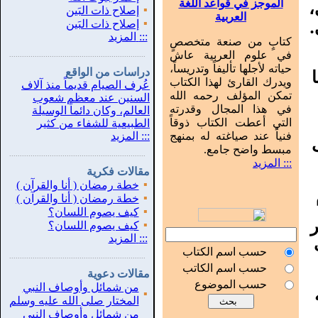
،
الموجز في قواعد اللغة
▪
إصلاح ذات البَين
العربية
.
▪
إصلاح ذات البَين
:::
المزيد
كتابٍ من صنعة متخصصٍ
في علوم العربية عاش
...............................................................
.
حياته لأجلها تأليفاً وتدريساً،
دراسات من الواقع
ويدرك القارئ لهذا الكتاب
عُرف الصيام قديماً منذ آلاف
تمكن المؤلف رحمه الله
السنين عند معظم شعوب
في هذا المجال وقدرته
العالم، وكان دائماً الوسيلة
التي أعطت الكتاب ذوقاً
الطبيعية للشفاء من كثير
فنياً عند صياغته له بمنهج
:::
المزيد
مبسط واضح جامع.
...............................................................
.
::: المزيد
مقالات فكرية
▪
خطة رمضان ( أنا والقرآن )
▪
خطة رمضان ( أنا والقرآن )
▪
كيف يصوم اللسان؟
ر
▪
كيف يصوم اللسان؟
:::
المزيد
حسب اسم الكتاب
...............................................................
.
حسب اسم الكاتب
مقالات دعوية
حسب الموضوع
من شمائل وأوصاف النبي
▪
المختار صلى الله عليه وسلم
من شمائل وأوصاف النبي