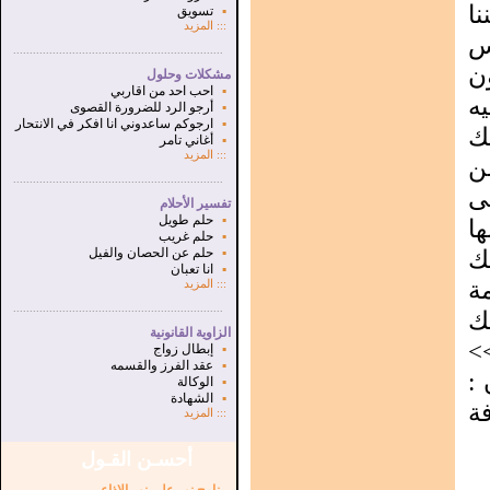
ا
▪
تسويق
:::
المزيد
س
...............................................................
.
ن
مشكلات وحلول
▪
احب احد من اقاربي
يه
▪
أرجو الرد للضرورة القصوى
▪
ارجوكم ساعدوني انا افكر في الانتحار
ك
▪
أغاني تامر
:::
المزيد
ن
...............................................................
.
ى
تفسير الأحلام
▪
حلم طويل
ا
▪
حلم غريب
ك
▪
حلم عن الحصان والفيل
▪
انا تعبان
ة
:::
المزيد
...............................................................
.
ك
الزاوية القانونية
>
▪
إبطال زواج
▪
عقد الفرز والقسمه
بعنوان :
▪
الوكالة
▪
الشهادة
ة
:::
المزيد
أحسـن القـول