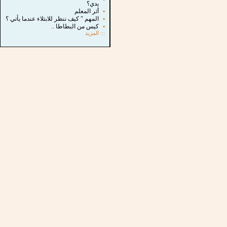
يدي؟
▪
أثر المعلم
▪
المهم " كيف ننظر للابتلاء عندما يأتي ؟
▪
كيس من البطاطا ..
:::
المزيد