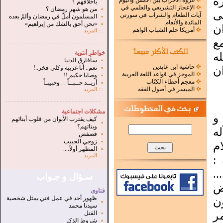
ه
غزوة الأحزاب بين الأمس واليوم
بأخلاقهم ؟
الإعجاز التشريعي والعلمي في
▪
من هو شهر رمضان ؟
نى
آيات الطعام والشراب في سورتي
▪
المسلمون أملٌ في رمضان وألمٌ بعده
المائدة والأنعام
▪
«نحن أحق بالشك من إبراهيم»
ان
أمريكا حلم الشباب الواهم
:::
المزيد
ع
.
...............................................................
خواطر أنثوية
ه
▪
سأفارق الدنيا
حاشية ابن عابدين
ان
▪
نعم.. أنا غريبة وكلي فخر..!
الموجز في قواعد اللغة العربية
▪
وصايا حكيم !!
معجم أخطاء الكتّاب
▪
أريــد حــبــاً . . وحبيبـاً
الميسر في أصول الفقه
:::
المزيد
...............................................................
.
مشكلات اجتماعية
و
كيف يقترب الأبوان من قلوب أبنائهم
▪
وبناتهم؟
ه
▪
فضفض
▪
زوجي الحبيب
م
▪
المظهر أولاً....
:::
المزيد
 :
..
سـؤال و جـواب
ض
فتاوى
ظهور أحد في عمل فني يمثل شخصية
ون
▪
سيدنا محمد
مر
▪
القتل
▪
شروط الذكر