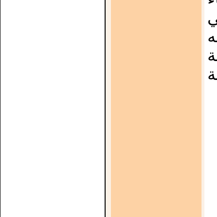
ي
ه
ة
ة