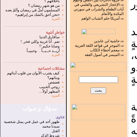
غزوة الأحزاب بين الأمس واليوم
ر
بأخلاقهم ؟
الإعجاز التشريعي والعلمي في
▪
من هو شهر رمضان ؟
آيات الطعام والشراب في سورتي
▪
المسلمون أملٌ في رمضان وألمٌ بعده
المائدة والأنعام
▪
«نحن أحق بالشك من إبراهيم»
أمريكا حلم الشباب الواهم
:::
المزيد
.
...............................................................
خواطر أنثوية
▪
سأفارق الدنيا
ٍ
حاشية ابن عابدين
▪
نعم.. أنا غريبة وكلي فخر..!
الموجز في قواعد اللغة العربية
▪
وصايا حكيم !!
معجم أخطاء الكتّاب
▪
أريــد حــبــاً . . وحبيبـاً
،
الميسر في أصول الفقه
:::
المزيد
...............................................................
.
و
مشكلات اجتماعية
كيف يقترب الأبوان من قلوب أبنائهم
▪
ٍ
وبناتهم؟
▪
فضفض
▪
زوجي الحبيب
▪
المظهر أولاً....
:::
المزيد
ة
سـؤال و جـواب
ً
فتاوى
ظهور أحد في عمل فني يمثل شخصية
▪
سيدنا محمد
ه
▪
القتل
▪
شروط الذكر