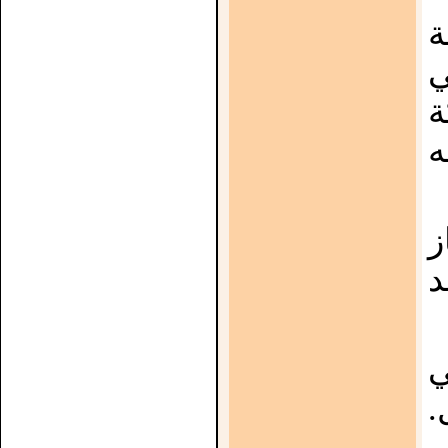
ة
ي
ة
ه
ز
د
ي
.