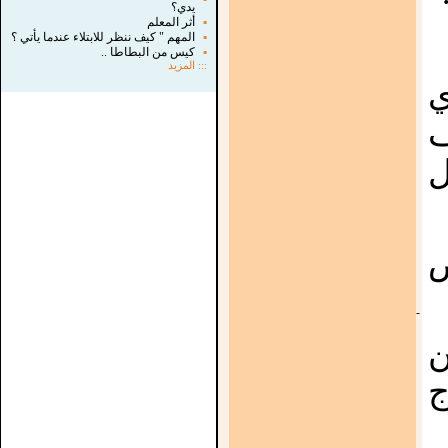
يدي؟
▪
أثر المعلم
▪
المهم " كيف ننظر للابتلاء عندما يأتي ؟
▪
كيس من البطاطا ..
:::
المزيد
ي
ف
ل
-
ن
ج