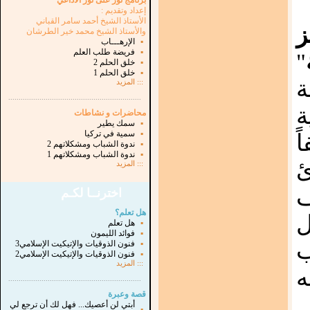
برنامج نور على نور الاذاعي
إعداد وتقديم :
الأستاذ الشيخ أحمد سامر القباني
ز
والأستاذ الشيخ محمد خير الطرشان
▪
الإرهـــاب
▪
فريضة طلب العلم
"
▪
خلق الحلم 2
▪
خلق الحلم 1
ة
:::
المزيد
...............................................................
.
ة
محاضرات و نشاطات
▪
سمك يطير
▪
سمية في تركيا
ً
▪
ندوة الشباب ومشكلاتهم 2
▪
ندوة الشباب ومشكلاتهم 1
ئ
:::
المزيد
ف
اخترنــا لكـم
هل تعلم؟
ل
▪
هل تعلم
▪
فوائد الليمون
ب
▪
فنون الذوقيات والإتيكيت الإسلامي3
▪
فنون الذوقيات والإتيكيت الإسلامي2
:::
المزيد
ه
...............................................................
.
قصة وعبرة
أبتي لن أعصيك... فهل لك أن ترجع لي
▪