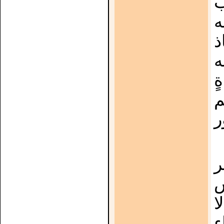
ب
ه
ذ
ه
ٍ
م
ر
ر
س
ا
ء