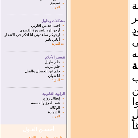
ة
▪
تسويق
:::
المزيد
ر
...............................................................
.
مشكلات وحلول
▪
احب احد من اقاربي
ٍ
▪
أرجو الرد للضرورة القصوى
▪
ارجوكم ساعدوني انا افكر في الانتحار
ى
▪
أغاني تامر
:::
المزيد
ه
...............................................................
.
تفسير الأحلام
▪
حلم طويل
ة
▪
حلم غريب
▪
حلم عن الحصان والفيل
ب
▪
انا تعبان
:::
المزيد
ن
...............................................................
.
الزاوية القانونية
▪
إبطال زواج
▪
عقد الفرز والقسمه
▪
الوكالة
ل
▪
الشهادة
:::
المزيد
ً
أحسـن القـول