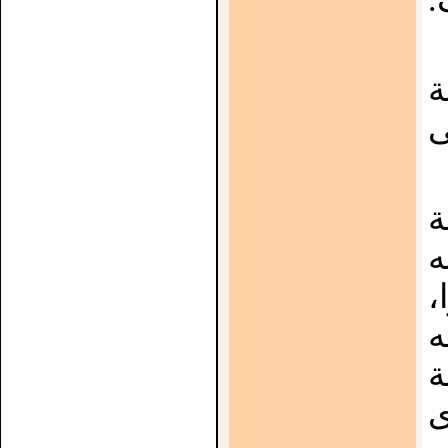
ة
ى
ة
ه
،
ه
ة
ى