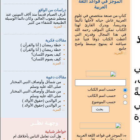
الموجز في قواعد اللغة
...............................................................
.
العربية
دراسات من الواقع
عُرف الصيام قديماً منذ آلاف السنين عند
كتابٍ من صنعة متخصصٍ في علوم
معظم شعوب العالم، وكان دائماً الوسيلة
العربية عاش حياته لأجلها تأليفاً
الطبيعية للشفاء من كثير
وتدريساً، ويدرك القارئ لهذا
:::
المزيد
الكتاب تمكن المؤلف رحمه الله
...............................................................
.
في هذا المجال وقدرته التي
أعطت الكتاب ذوقاً فنياً عند
مقالات فكرية
صياغته له بمنهج مبسط واضح
▪
خطة رمضان ( أنا والقرآن )
جامع.
▪
خطة رمضان ( أنا والقرآن )
::: المزيد
▪
كيف يصوم اللسان؟
▪
كيف يصوم اللسان؟
ي
:::
المزيد
...............................................................
.
،
مقالات دعوية
من شمائل وأوصاف النبي المختار
▪
صلى الله عليه وسلم
ً
حسب اسم الكتاب
من شمائل وأوصاف النبي المختار
▪
حسب اسم الكاتب
صلى الله عليه وسلم
ي
▪
بر الوالدين (حقوق الأولاد )
حسب الموضوع
▪
بر الوالدين (حقوق الأولاد )
:::
المزيد
ة
وجهـة نظــر
خواطر شبابية
الموجز في قواعد اللغة العربية
هل أنت تعامل الناس بأخلاقك ام
▪