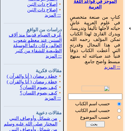
الموجز في قواعد اللغة
▪
إصلاح ذات البَين
العربية
▪
إصلاح ذات البَين
:::
المزيد
كتابٍ من صنعة متخصصٍ
في علوم العربية عاش
...............................................................
.
حياته لأجلها تأليفاً وتدريساً،
دراسات من الواقع
ويدرك القارئ لهذا الكتاب
عُرف الصيام قديماً منذ آلاف
تمكن المؤلف رحمه الله
السنين عند معظم شعوب
في هذا المجال وقدرته
العالم، وكان دائماً الوسيلة
التي أعطت الكتاب ذوقاً
الطبيعية للشفاء من كثير
فنياً عند صياغته له بمنهج
:::
المزيد
مبسط واضح جامع.
...............................................................
.
::: المزيد
مقالات فكرية
▪
خطة رمضان ( أنا والقرآن )
▪
خطة رمضان ( أنا والقرآن )
▪
كيف يصوم اللسان؟
▪
كيف يصوم اللسان؟
:::
المزيد
حسب اسم الكتاب
...............................................................
.
حسب اسم الكاتب
مقالات دعوية
حسب الموضوع
من شمائل وأوصاف النبي
▪
المختار صلى الله عليه وسلم
من شمائل وأوصاف النبي