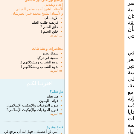
برنامج نور على نور الاذاعي
صر
إعداد وتقديم :
ية
الأستاذ الشيخ أحمد سامر القباني
والأستاذ الشيخ محمد خير الطرشان
ان
▪
الإرهـــاب
قة
▪
فريضة طلب العلم
▪
خلق الحلم 2
أن
▪
خلق الحلم 1
تي
:::
المزيد
...............................................................
.
محاضرات و نشاطات
في
▪
سمك يطير
▪
سمية في تركيا
عر
▪
ندوة الشباب ومشكلاتهم 2
بر
▪
ندوة الشباب ومشكلاتهم 1
:::
المزيد
سة
لى
اخترنــا لكـم
ة،
مع
هل تعلم؟
▪
هل تعلم
نه
▪
فوائد الليمون
ات
▪
فنون الذوقيات والإتيكيت الإسلامي3
▪
فنون الذوقيات والإتيكيت الإسلامي2
يا
:::
المزيد
ات
...............................................................
.
مة
قصة وعبرة
ا،
أبتي لن أعصيك... فهل لك أن ترجع لي
▪