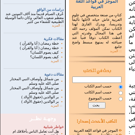
الموجز في قواعد اللغة
عن
...............................................................
.
العربية
نه
دراسات من الواقع
عُرف الصيام قديماً منذ آلاف السنين عند
ر
كتابٍ من صنعة متخصصٍ في علوم
معظم شعوب العالم، وكان دائماً الوسيلة
العربية عاش حياته لأجلها تأليفاً
ة
الطبيعية للشفاء من كثير
وتدريساً، ويدرك القارئ لهذا
:::
المزيد
كن
الكتاب تمكن المؤلف رحمه الله
...............................................................
.
في هذا المجال وقدرته التي
لم
أعطت الكتاب ذوقاً فنياً عند
مقالات فكرية
ما
صياغته له بمنهج مبسط واضح
▪
خطة رمضان ( أنا والقرآن )
جامع.
يي
▪
خطة رمضان ( أنا والقرآن )
::: المزيد
▪
كيف يصوم اللسان؟
ئن
▪
كيف يصوم اللسان؟
لى
:::
المزيد
اء
...............................................................
.
مقالات دعوية
من شمائل وأوصاف النبي المختار
▪
صلى الله عليه وسلم
ية
حسب اسم الكتاب
من شمائل وأوصاف النبي المختار
▪
تي
حسب اسم الكاتب
صلى الله عليه وسلم
▪
بر الوالدين (حقوق الأولاد )
ة،
حسب الموضوع
▪
بر الوالدين (حقوق الأولاد )
تب
:::
المزيد
ً،
وجهـة نظــر
في
تي
خواطر شبابية
الموجز في قواعد اللغة العربية
 :
هل أنت تعامل الناس بأخلاقك ام
▪