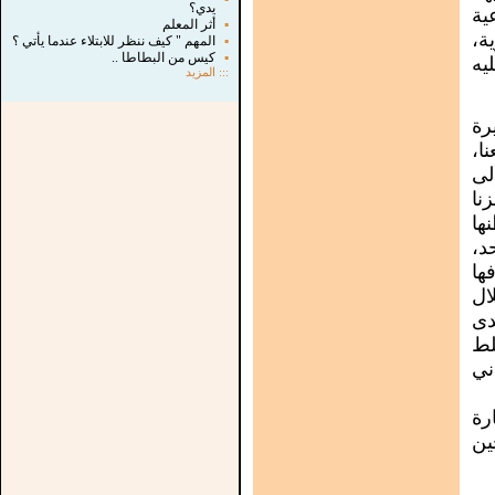
يدي؟
ية
▪
أثر المعلم
ة،
▪
المهم " كيف ننظر للابتلاء عندما يأتي ؟
▪
كيس من البطاطا ..
يه
:::
المزيد
رة
ا،
لى
نا
ها
د،
ها
ال
دى
لط
ني
رة
ين