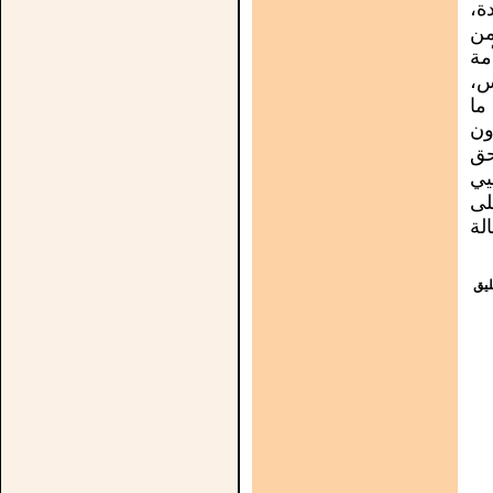
ة،
من
مة
س،
ما
ون
حق
يي
لى
لة
يق