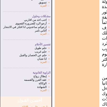
لة
▪
تسويق
ذة
:::
المزيد
ور
.
...............................................................
مشكلات وحلول
قة
▪
احب احد من اقاربي
اً
▪
أرجو الرد للضرورة القصوى
رف
▪
ارجوكم ساعدوني انا افكر في الانتحار
▪
أغاني تامر
ك
:::
المزيد
ات
...............................................................
.
رد
تفسير الأحلام
وب
▪
حلم طويل
▪
حلم غريب
وم
▪
حلم عن الحصان والفيل
ثر
▪
انا تعبان
:::
المزيد
رة
...............................................................
.
الزاوية القانونية
▪
إبطال زواج
من
▪
عقد الفرز والقسمه
يا
▪
الوكالة
▪
الشهادة
ءل
:::
المزيد
وك
ات
أحسـن القـول
اك