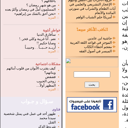
غزوة الأحزاب بين الأمس واليوم
بأخلاقهم ؟
ات
الإعجاز التشريعي والعلمي في
▪
من هو شهر رمضان ؟
آيات الطعام والشراب في سورتي
لب
▪
المسلمون أملٌ في رمضان وألمٌ بعده
المائدة والأنعام
▪
«نحن أحق بالشك من إبراهيم»
ين
أمريكا حلم الشباب الواهم
:::
المزيد
إن
.
...............................................................
يه
خواطر أنثوية
فة
▪
سأفارق الدنيا
حاشية ابن عابدين
▪
نعم.. أنا غريبة وكلي فخر..!
هو
الموجز في قواعد اللغة العربية
▪
وصايا حكيم !!
ن،
معجم أخطاء الكتّاب
▪
أريــد حــبــاً . . وحبيبـاً
الميسر في أصول الفقه
:::
المزيد
...............................................................
.
أن
مشكلات اجتماعية
كيف يقترب الأبوان من قلوب أبنائهم
لا
▪
وبناتهم؟
يب
▪
فضفض
▪
زوجي الحبيب
ن،
▪
المظهر أولاً....
ءا
:::
المزيد
دة
لة
سـؤال و جـواب
ول
فتاوى
ة،
ظهور أحد في عمل فني يمثل شخصية
▪
سيدنا محمد
.
▪
القتل
▪
شروط الذكر