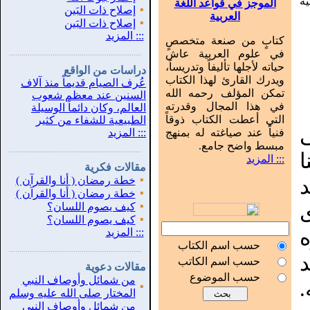
ة
الموجز في قواعد اللغة
▪
إصلاح ذات البَين
العربية
▪
إصلاح ذات البَين
:::
المزيد
كتابٍ من صنعة متخصصٍ
في علوم العربية عاش
...............................................................
.
حياته لأجلها تأليفاً وتدريساً،
دراسات من الواقع
ويدرك القارئ لهذا الكتاب
عُرف الصيام قديماً منذ آلاف
تمكن المؤلف رحمه الله
السنين عند معظم شعوب
في هذا المجال وقدرته
العالم، وكان دائماً الوسيلة
التي أعطت الكتاب ذوقاً
الطبيعية للشفاء من كثير
ى
فنياً عند صياغته له بمنهج
:::
المزيد
مبسط واضح جامع.
...............................................................
.
::: المزيد
مقالات فكرية
▪
خطة رمضان ( أنا والقرآن )
▪
خطة رمضان ( أنا والقرآن )
▪
كيف يصوم اللسان؟
▪
كيف يصوم اللسان؟
:::
المزيد
حسب اسم الكتاب
...............................................................
.
حسب اسم الكاتب
مقالات دعوية
حسب الموضوع
من شمائل وأوصاف النبي
▪
المختار صلى الله عليه وسلم
من شمائل وأوصاف النبي