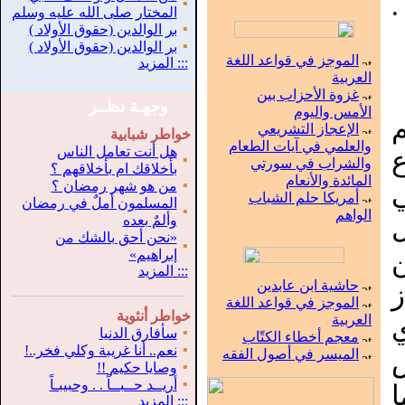
▪
المختار صلى الله عليه وسلم
▪
بر الوالدين (حقوق الأولاد )
▪
بر الوالدين (حقوق الأولاد )
الموجز في قواعد اللغة
:::
المزيد
العربية
غزوة الأحزاب بين
وجهـة نظــر
الأمس واليوم
الإعجاز التشريعي
خواطر شبابية
والعلمي في آيات الطعام
هل أنت تعامل الناس
ع
▪
والشراب في سورتي
بأخلاقك ام بأخلاقهم ؟
المائدة والأنعام
▪
من هو شهر رمضان ؟
أمريكا حلم الشباب
المسلمون أملٌ في رمضان
▪
الواهم
وألمٌ بعده
«نحن أحق بالشك من
▪
إبراهيم»
:::
المزيد
حاشية ابن عابدين
.
...............................................................
الموجز في قواعد اللغة
خواطر أنثوية
العربية
▪
سأفارق الدنيا
معجم أخطاء الكتّاب
▪
نعم.. أنا غريبة وكلي فخر..!
الميسر في أصول الفقه
▪
وصايا حكيم !!
▪
أريــد حــبــاً . . وحبيبـاً
:::
المزيد