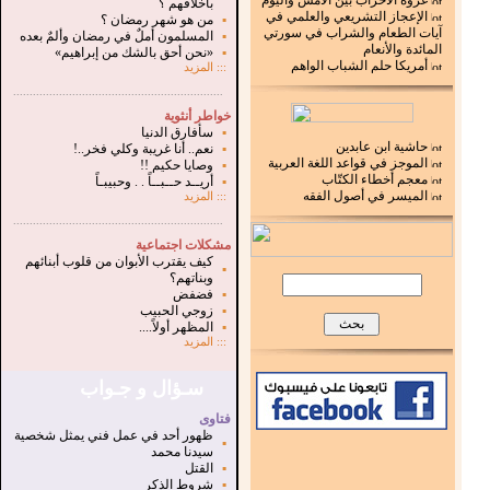
غزوة الأحزاب بين الأمس واليوم
بأخلاقهم ؟
الإعجاز التشريعي والعلمي في
▪
من هو شهر رمضان ؟
آيات الطعام والشراب في سورتي
▪
المسلمون أملٌ في رمضان وألمٌ بعده
المائدة والأنعام
▪
«نحن أحق بالشك من إبراهيم»
أمريكا حلم الشباب الواهم
:::
المزيد
.
...............................................................
خواطر أنثوية
▪
سأفارق الدنيا
حاشية ابن عابدين
▪
نعم.. أنا غريبة وكلي فخر..!
الموجز في قواعد اللغة العربية
▪
وصايا حكيم !!
معجم أخطاء الكتّاب
▪
أريــد حــبــاً . . وحبيبـاً
الميسر في أصول الفقه
:::
المزيد
...............................................................
.
مشكلات اجتماعية
كيف يقترب الأبوان من قلوب أبنائهم
▪
وبناتهم؟
▪
فضفض
▪
زوجي الحبيب
▪
المظهر أولاً....
:::
المزيد
سـؤال و جـواب
فتاوى
ظهور أحد في عمل فني يمثل شخصية
▪
سيدنا محمد
▪
القتل
▪
شروط الذكر