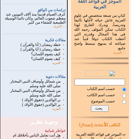
الموجز في قواعد اللغة
...............................................................
.
العربية
دراسات من الواقع
عُرف الصيام قديماً منذ آلاف السنين عند
كتابٍ من صنعة متخصصٍ في علوم
معظم شعوب العالم، وكان دائماً الوسيلة
العربية عاش حياته لأجلها تأليفاً
الطبيعية للشفاء من كثير
وتدريساً، ويدرك القارئ لهذا
:::
المزيد
الكتاب تمكن المؤلف رحمه الله
...............................................................
.
في هذا المجال وقدرته التي
أعطت الكتاب ذوقاً فنياً عند
مقالات فكرية
صياغته له بمنهج مبسط واضح
▪
خطة رمضان ( أنا والقرآن )
جامع.
▪
خطة رمضان ( أنا والقرآن )
::: المزيد
▪
كيف يصوم اللسان؟
▪
كيف يصوم اللسان؟
:::
المزيد
...............................................................
.
مقالات دعوية
من شمائل وأوصاف النبي المختار
▪
صلى الله عليه وسلم
حسب اسم الكتاب
من شمائل وأوصاف النبي المختار
▪
حسب اسم الكاتب
صلى الله عليه وسلم
▪
بر الوالدين (حقوق الأولاد )
حسب الموضوع
▪
بر الوالدين (حقوق الأولاد )
:::
المزيد
وجهـة نظــر
خواطر شبابية
الموجز في قواعد اللغة العربية
هل أنت تعامل الناس بأخلاقك ام
▪