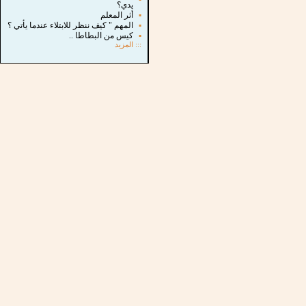
يدي؟
▪
أثر المعلم
▪
المهم " كيف ننظر للابتلاء عندما يأتي ؟
▪
كيس من البطاطا ..
:::
المزيد