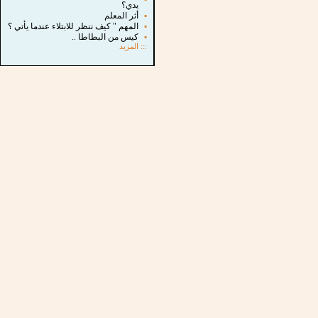
يدي؟
▪
أثر المعلم
▪
المهم " كيف ننظر للابتلاء عندما يأتي ؟
▪
كيس من البطاطا ..
:::
المزيد