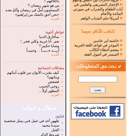
غزوة الأحزاب بين الأمس واليوم
بأخلاقهم ؟
الإعجاز التشريعي والعلمي في
▪
من هو شهر رمضان ؟
آيات الطعام والشراب في سورتي
▪
المسلمون أملٌ في رمضان وألمٌ بعده
المائدة والأنعام
▪
«نحن أحق بالشك من إبراهيم»
أمريكا حلم الشباب الواهم
:::
المزيد
.
...............................................................
خواطر أنثوية
▪
سأفارق الدنيا
حاشية ابن عابدين
▪
نعم.. أنا غريبة وكلي فخر..!
الموجز في قواعد اللغة العربية
▪
وصايا حكيم !!
معجم أخطاء الكتّاب
▪
أريــد حــبــاً . . وحبيبـاً
الميسر في أصول الفقه
:::
المزيد
...............................................................
.
مشكلات اجتماعية
كيف يقترب الأبوان من قلوب أبنائهم
▪
وبناتهم؟
▪
فضفض
▪
زوجي الحبيب
▪
المظهر أولاً....
:::
المزيد
سـؤال و جـواب
فتاوى
ظهور أحد في عمل فني يمثل شخصية
▪
سيدنا محمد
▪
القتل
▪
شروط الذكر