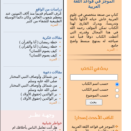
الموجز في قواعد اللغة
...............................................................
.
العربية
دراسات من الواقع
عُرف الصيام قديماً منذ آلاف السنين عند
كتابٍ من صنعة متخصصٍ في علوم
معظم شعوب العالم، وكان دائماً الوسيلة
العربية عاش حياته لأجلها تأليفاً
الطبيعية للشفاء من كثير
وتدريساً، ويدرك القارئ لهذا
:::
المزيد
الكتاب تمكن المؤلف رحمه الله
...............................................................
.
في هذا المجال وقدرته التي
أعطت الكتاب ذوقاً فنياً عند
مقالات فكرية
صياغته له بمنهج مبسط واضح
▪
خطة رمضان ( أنا والقرآن )
جامع.
▪
خطة رمضان ( أنا والقرآن )
::: المزيد
▪
كيف يصوم اللسان؟
▪
كيف يصوم اللسان؟
:::
المزيد
...............................................................
.
مقالات دعوية
من شمائل وأوصاف النبي المختار
▪
صلى الله عليه وسلم
حسب اسم الكتاب
من شمائل وأوصاف النبي المختار
▪
حسب اسم الكاتب
صلى الله عليه وسلم
▪
بر الوالدين (حقوق الأولاد )
حسب الموضوع
▪
بر الوالدين (حقوق الأولاد )
:::
المزيد
وجهـة نظــر
خواطر شبابية
الموجز في قواعد اللغة العربية
هل أنت تعامل الناس بأخلاقك ام
▪