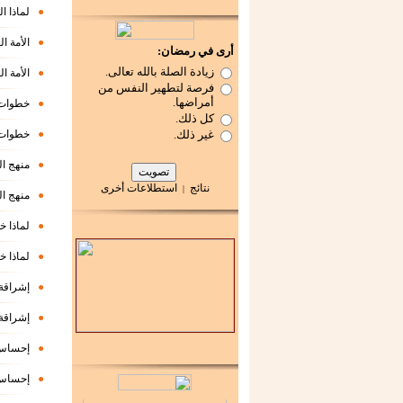
●
لماذا ا
●
الأمة ا
أرى في رمضان:
زيادة الصلة بالله تعالى.
●
الأمة ا
فرصة لتطهير النفس من
أمراضها.
●
خطوات 
كل ذلك.
غير ذلك.
●
خطوات 
●
منهج ا
نتائج
استطلاعات أخرى
|
●
منهج ا
●
لماذا خ
●
لماذا خ
●
إشراقة 
●
إشراقة 
●
إحساس 
●
إحساس 