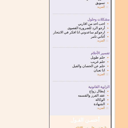
▪
تسويق
:::
المزيد
...............................................................
.
مشكلات وحلول
▪
احب احد من اقاربي
▪
أرجو الرد للضرورة القصوى
▪
ارجوكم ساعدوني انا افكر في الانتحار
▪
أغاني تامر
:::
المزيد
...............................................................
.
تفسير الأحلام
▪
حلم طويل
▪
حلم غريب
▪
حلم عن الحصان والفيل
▪
انا تعبان
:::
المزيد
...............................................................
.
الزاوية القانونية
▪
إبطال زواج
▪
عقد الفرز والقسمه
▪
الوكالة
▪
الشهادة
:::
المزيد
أحسـن القـول