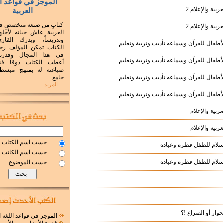
الموجز في قواعد ال
عربية والإعلام 2
العربية
كتابٍ من صنعة متخصصٍ ف
عربية والإعلام 2
العربية عاش حياته لأجلها 
وتدريساً، ويدرك القار
الكتاب تمكن المؤلف رحم
في هذا المجال وقدرته
أعطت الكتاب ذوقاً فني
صياغته له بمنهج مبسط
جامع.
::: المزيد
عربية والإعلام
عربية والإعلام
حسب اسم الكتاب
إسلام للطفل فطرة وعبادة
حسب اسم الكاتب
إسلام للطفل فطرة وعبادة
حسب الموضوع
لحوار أو الصراع !؟
الموجز في قواعد اللغة ا