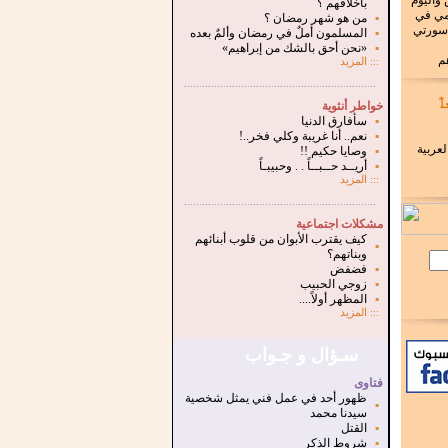
 واليوم
بأخلاقهم ؟
لمي في
▪
من هو شهر رمضان ؟
 سورتي
▪
المسلمون أملٌ في رمضان وألمٌ بعده
▪
«نحن أحق بالشك من إبراهيم»
هم
:::
المزيد
.
...............................................................
خواطر أنثوية
▪
سأفارق الدنيا
▪
نعم.. أنا غريبة وكلي فخر..!
لعربية
▪
وصايا حكيم !!
▪
أريــد حــبــاً . . وحبيبـاً
:::
المزيد
...............................................................
.
مشكلات اجتماعية
كيف يقترب الأبوان من قلوب أبنائهم
▪
وبناتهم؟
▪
فضفض
▪
زوجي الحبيب
▪
المظهر أولاً....
:::
المزيد
سـؤال و جـواب
فتاوى
ظهور أحد في عمل فني يمثل شخصية
▪
سيدنا محمد
▪
القتل
▪
شروط الذكر