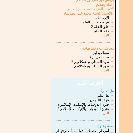
برنامج نور على نور الاذاعي
إعداد وتقديم :
الأستاذ الشيخ أحمد سامر القباني
والأستاذ الشيخ محمد خير الطرشان
▪
الإرهـــاب
▪
فريضة طلب العلم
▪
خلق الحلم 2
▪
خلق الحلم 1
:::
المزيد
...............................................................
.
محاضرات و نشاطات
▪
سمك يطير
▪
سمية في تركيا
▪
ندوة الشباب ومشكلاتهم 2
▪
ندوة الشباب ومشكلاتهم 1
:::
المزيد
اخترنــا لكـم
هل تعلم؟
▪
هل تعلم
▪
فوائد الليمون
▪
فنون الذوقيات والإتيكيت الإسلامي3
▪
فنون الذوقيات والإتيكيت الإسلامي2
:::
المزيد
...............................................................
.
قصة وعبرة
أبتي لن أعصيك... فهل لك أن ترجع لي
▪