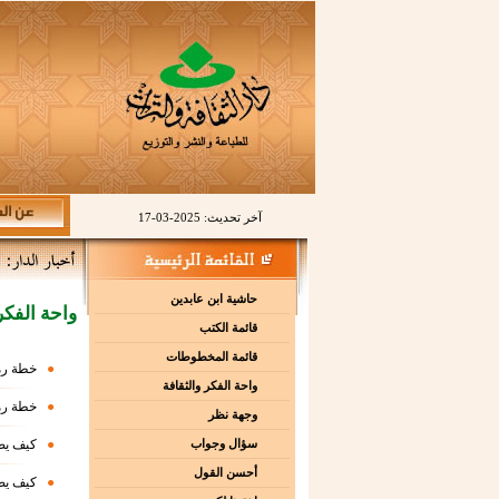
آخر تحديث: 2025-03-17
حاشية ابن عابدين
واحة الفكر
قائمة الكتب
قائمة المخطوطات
●
خطة رمض
واحة الفكر والثقافة
●
خطة رمض
وجهة نظر
●
كيف يص
سؤال وجواب
أحسن القول
●
كيف يص