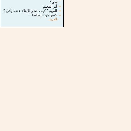
يدي؟
▪
أثر المعلم
▪
المهم " كيف ننظر للابتلاء عندما يأتي ؟
▪
كيس من البطاطا ..
:::
المزيد