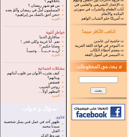
غزوة الأحزاب بين الأمس واليوم
بأخلاقهم ؟
الإعجاز التشريعي والعلمي في
▪
من هو شهر رمضان ؟
آيات الطعام والشراب في سورتي
▪
المسلمون أملٌ في رمضان وألمٌ بعده
المائدة والأنعام
▪
«نحن أحق بالشك من إبراهيم»
أمريكا حلم الشباب الواهم
:::
المزيد
.
...............................................................
خواطر أنثوية
▪
سأفارق الدنيا
حاشية ابن عابدين
▪
نعم.. أنا غريبة وكلي فخر..!
الموجز في قواعد اللغة العربية
▪
وصايا حكيم !!
معجم أخطاء الكتّاب
▪
أريــد حــبــاً . . وحبيبـاً
الميسر في أصول الفقه
:::
المزيد
...............................................................
.
مشكلات اجتماعية
كيف يقترب الأبوان من قلوب أبنائهم
▪
وبناتهم؟
▪
فضفض
▪
زوجي الحبيب
▪
المظهر أولاً....
:::
المزيد
سـؤال و جـواب
فتاوى
ظهور أحد في عمل فني يمثل شخصية
▪
سيدنا محمد
▪
القتل
▪
شروط الذكر