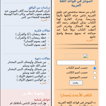
الموجز في قواعد اللغة
...............................................................
.
العربية
دراسات من الواقع
عُرف الصيام قديماً منذ آلاف السنين عند
كتابٍ من صنعة متخصصٍ في علوم
معظم شعوب العالم، وكان دائماً الوسيلة
العربية عاش حياته لأجلها تأليفاً
الطبيعية للشفاء من كثير
وتدريساً، ويدرك القارئ لهذا
:::
المزيد
الكتاب تمكن المؤلف رحمه الله
...............................................................
.
في هذا المجال وقدرته التي
أعطت الكتاب ذوقاً فنياً عند
مقالات فكرية
صياغته له بمنهج مبسط واضح
▪
خطة رمضان ( أنا والقرآن )
جامع.
▪
خطة رمضان ( أنا والقرآن )
::: المزيد
▪
كيف يصوم اللسان؟
▪
كيف يصوم اللسان؟
:::
المزيد
...............................................................
.
مقالات دعوية
من شمائل وأوصاف النبي المختار
▪
صلى الله عليه وسلم
حسب اسم الكتاب
من شمائل وأوصاف النبي المختار
▪
حسب اسم الكاتب
صلى الله عليه وسلم
▪
بر الوالدين (حقوق الأولاد )
حسب الموضوع
▪
بر الوالدين (حقوق الأولاد )
:::
المزيد
وجهـة نظــر
خواطر شبابية
الموجز في قواعد اللغة العربية
هل أنت تعامل الناس بأخلاقك ام
▪