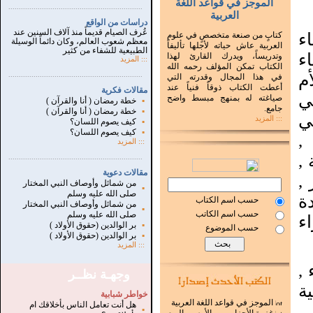
الموجز في قواعد اللغة
...............................................................
.
العربية
دراسات من الواقع
عُرف الصيام قديماً منذ آلاف السنين عند
اء
كتابٍ من صنعة متخصصٍ في علوم
معظم شعوب العالم، وكان دائماً الوسيلة
العربية عاش حياته لأجلها تأليفاً
الطبيعية للشفاء من كثير
ء
وتدريساً، ويدرك القارئ لهذا
:::
المزيد
الكتاب تمكن المؤلف رحمه الله
أم
...............................................................
.
في هذا المجال وقدرته التي
أعطت الكتاب ذوقاً فنياً عند
مقالات فكرية
ي
صياغته له بمنهج مبسط واضح
▪
خطة رمضان ( أنا والقرآن )
جامع.
▪
خطة رمضان ( أنا والقرآن )
ي
::: المزيد
▪
كيف يصوم اللسان؟
▪
كيف يصوم اللسان؟
,
:::
المزيد
 ,
...............................................................
.
مقالات دعوية
 ,
من شمائل وأوصاف النبي المختار
▪
صلى الله عليه وسلم
ة
حسب اسم الكتاب
من شمائل وأوصاف النبي المختار
▪
حسب اسم الكاتب
صلى الله عليه وسلم
اء
▪
بر الوالدين (حقوق الأولاد )
حسب الموضوع
▪
بر الوالدين (حقوق الأولاد )
:::
المزيد
,
وجهـة نظــر
ة
خواطر شبابية
الموجز في قواعد اللغة العربية
هل أنت تعامل الناس بأخلاقك ام
,
▪