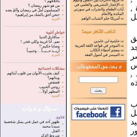
غزوة الأحزاب بين الأمس واليوم
بأخلاقهم ؟
الإعجاز التشريعي والعلمي في
▪
من هو شهر رمضان ؟
,
آيات الطعام والشراب في سورتي
▪
المسلمون أملٌ في رمضان وألمٌ بعده
المائدة والأنعام
ل
▪
«نحن أحق بالشك من إبراهيم»
أمريكا حلم الشباب الواهم
:::
المزيد
.
...............................................................
خواطر أنثوية
ق
▪
سأفارق الدنيا
حاشية ابن عابدين
▪
نعم.. أنا غريبة وكلي فخر..!
د
الموجز في قواعد اللغة العربية
▪
وصايا حكيم !!
معجم أخطاء الكتّاب
▪
أريــد حــبــاً . . وحبيبـاً
شر
الميسر في أصول الفقه
:::
المزيد
...............................................................
.
س
مشكلات اجتماعية
,
كيف يقترب الأبوان من قلوب أبنائهم
▪
وبناتهم؟
ه
▪
فضفض
▪
زوجي الحبيب
▪
المظهر أولاً....
:::
المزيد
وب
سـؤال و جـواب
ل
فتاوى
د
ظهور أحد في عمل فني يمثل شخصية
▪
سيدنا محمد
ر
▪
القتل
▪
شروط الذكر