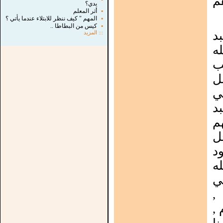
م
يدي؟
▪
أثر المعلم
▪
المهم " كيف ننظر للابتلاء عندما يأتي ؟
▪
كيس من البطاطا ..
د
:::
المزيد
ه
ب
ل
ي
د
م
ل
د
ه
ي
,
 ,