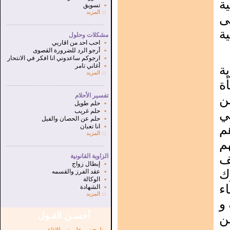
ية
▪
تسويق
:::
المزيد
ى
...............................................................
.
ة
مشكلات وحلول
▪
احب احد من اقاربي
▪
أرجو الرد للضرورة القصوى
▪
ارجوكم ساعدوني انا افكر في الانتحار
▪
أغاني تامر
ية
:::
المزيد
ة
...............................................................
.
تفسير الأحلام
ن
▪
حلم طويل
ي
▪
حلم غريب
▪
حلم عن الحصان والفيل
م
▪
انا تعبان
:::
المزيد
م
...............................................................
.
ف
الزاوية القانونية
▪
إبطال زواج
ك
▪
عقد الفرز والقسمه
▪
الوكالة
ء
▪
الشهادة
:::
المزيد
و
أحسـن القـول
ن