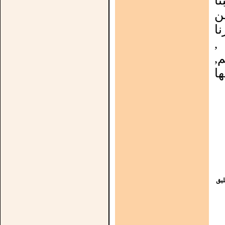
نا
ن
ا
 ,
,
ا
يق