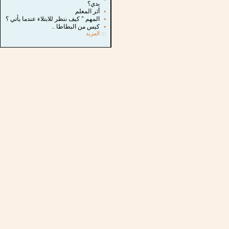
يدي؟
▪
أثر المعلم
▪
المهم " كيف ننظر للابتلاء عندما يأتي ؟
▪
كيس من البطاطا ..
:::
المزيد