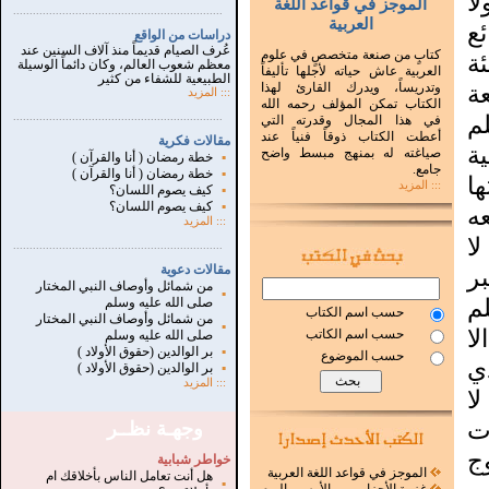
اً
الموجز في قواعد اللغة
...............................................................
.
العربية
ع
دراسات من الواقع
عُرف الصيام قديماً منذ آلاف السنين عند
كتابٍ من صنعة متخصصٍ في علوم
ة
معظم شعوب العالم، وكان دائماً الوسيلة
العربية عاش حياته لأجلها تأليفاً
الطبيعية للشفاء من كثير
ة
وتدريساً، ويدرك القارئ لهذا
:::
المزيد
الكتاب تمكن المؤلف رحمه الله
م
.
...............................................................
في هذا المجال وقدرته التي
أعطت الكتاب ذوقاً فنياً عند
مقالات فكرية
ة
صياغته له بمنهج مبسط واضح
▪
خطة رمضان ( أنا والقرآن )
جامع.
▪
خطة رمضان ( أنا والقرآن )
ا
::: المزيد
▪
كيف يصوم اللسان؟
▪
كيف يصوم اللسان؟
ه
:::
المزيد
ا
...............................................................
.
مقالات دعوية
ر
من شمائل وأوصاف النبي المختار
▪
م
صلى الله عليه وسلم
حسب اسم الكتاب
من شمائل وأوصاف النبي المختار
▪
لا
حسب اسم الكاتب
صلى الله عليه وسلم
▪
بر الوالدين (حقوق الأولاد )
حسب الموضوع
ي
▪
بر الوالدين (حقوق الأولاد )
:::
المزيد
لا
ت
وجهـة نظــر
ج
خواطر شبابية
الموجز في قواعد اللغة العربية
هل أنت تعامل الناس بأخلاقك ام
▪