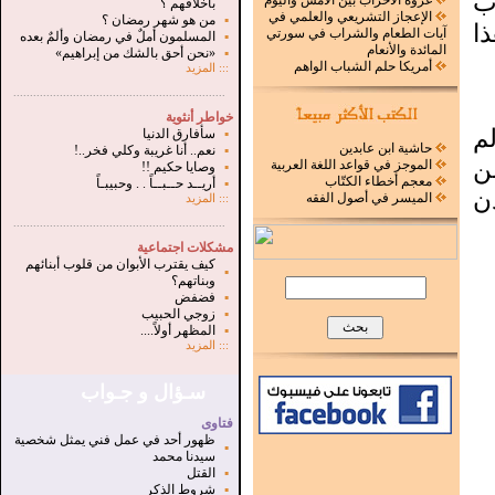
ب
غزوة الأحزاب بين الأمس واليوم
بأخلاقهم ؟
الإعجاز التشريعي والعلمي في
▪
من هو شهر رمضان ؟
ا
آيات الطعام والشراب في سورتي
▪
المسلمون أملٌ في رمضان وألمٌ بعده
المائدة والأنعام
▪
«نحن أحق بالشك من إبراهيم»
أمريكا حلم الشباب الواهم
:::
المزيد
.
...............................................................
خواطر أنثوية
م
▪
سأفارق الدنيا
حاشية ابن عابدين
▪
نعم.. أنا غريبة وكلي فخر..!
ن
الموجز في قواعد اللغة العربية
▪
وصايا حكيم !!
معجم أخطاء الكتّاب
▪
أريــد حــبــاً . . وحبيبـاً
ن
الميسر في أصول الفقه
:::
المزيد
...............................................................
.
مشكلات اجتماعية
كيف يقترب الأبوان من قلوب أبنائهم
▪
وبناتهم؟
▪
فضفض
▪
زوجي الحبيب
▪
المظهر أولاً....
:::
المزيد
سـؤال و جـواب
فتاوى
ظهور أحد في عمل فني يمثل شخصية
▪
سيدنا محمد
▪
القتل
▪
شروط الذكر