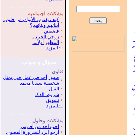
...............................................................
.
مشكلات اجتماعية
كيف يقترب الأبوان من قلوب
▪
أبنائهم وبناتهم؟
▪
فضفض
▪
زوجي الحبيب
م
▪
المظهر أولاً....
ني
:::
المزيد
سـؤال و جـواب
ض
ى
فتاوى
ظهور أحد في عمل فني يمثل
▪
شخصية سيدنا محمد
▪
القتل
يق
ب
▪
شروط الذكر
▪
تسويق
:::
المزيد
،
...............................................................
.
مشكلات وحلول
▪
احب احد من اقاربي
ل
▪
أرجو الرد للضرورة القصوى