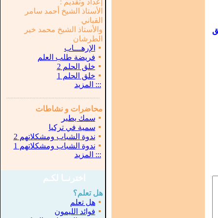
إعداد وتقديم :
الأستاذ الشيخ أحمد سامر
القباني
والأستاذ الشيخ محمد خير
ق
الطرشان
▪
الإرهـــاب
▪
فريضة طلب العلم
▪
خلق الحلم 2
▪
خلق الحلم 1
:::
المزيد
...............................................................
.
محاضرات و نشاطات
▪
سمك يطير
▪
سمية في تركيا
▪
ندوة الشباب ومشكلاتهم 2
▪
ندوة الشباب ومشكلاتهم 1
:::
المزيد
اخترنــا لكـم
هل تعلم؟
▪
هل تعلم
▪
فوائد الليمون