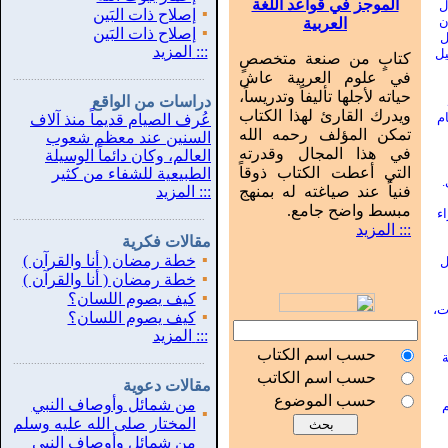
الموجز في قواعد اللغة
ل
▪
إصلاح ذات البَين
ن
العربية
▪
إصلاح ذات البَين
ل
:::
المزيد
يل
كتابٍ من صنعة متخصصٍ
في علوم العربية عاش
...............................................................
.
حياته لأجلها تأليفاً وتدريساً،
دراسات من الواقع
ويدرك القارئ لهذا الكتاب
ام
عُرف الصيام قديماً منذ آلاف
تمكن المؤلف رحمه الله
السنين عند معظم شعوب
في هذا المجال وقدرته
العالم، وكان دائماً الوسيلة
التي أعطت الكتاب ذوقاً
الطبيعية للشفاء من كثير
.
فنياً عند صياغته له بمنهج
:::
المزيد
مبسط واضح جامع.
اء
...............................................................
.
::: المزيد
مقالات فكرية
▪
خطة رمضان ( أنا والقرآن )
ل
▪
خطة رمضان ( أنا والقرآن )
▪
كيف يصوم اللسان؟
ت،
▪
كيف يصوم اللسان؟
:::
المزيد
حسب اسم الكتاب
ة
...............................................................
.
حسب اسم الكاتب
مقالات دعوية
حسب الموضوع
من شمائل وأوصاف النبي
م
▪
المختار صلى الله عليه وسلم
من شمائل وأوصاف النبي