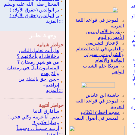
▪
المختار صلى الله عليه وسلم
ات
▪
بر الوالدين (حقوق الأولاد )
▪
بر الوالدين (حقوق الأولاد )
و
الموجز في قواعد اللغة
:::
المزيد
العربية
غزوة الأحزاب بين
وجهـة نظــر
الأمس واليوم
م
الإعجاز التشريعي
خواطر شبابية
ة
والعلمي في آيات الطعام
هل أنت تعامل الناس
▪
والشراب في سورتي
بأخلاقك ام بأخلاقهم ؟
ء
المائدة والأنعام
▪
من هو شهر رمضان ؟
أمريكا حلم الشباب
المسلمون أملٌ في رمضان
▪
الواهم
وألمٌ بعده
و
و
«نحن أحق بالشك من
▪
إبراهيم»
:::
المزيد
حاشية ابن عابدين
،
.
...............................................................
الموجز في قواعد اللغة
خواطر أنثوية
العربية
اد
▪
سأفارق الدنيا
معجم أخطاء الكتّاب
▪
نعم.. أنا غريبة وكلي فخر..!
الميسر في أصول الفقه
▪
ل
وصايا حكيم !!
▪
أريــد حــبــاً . . وحبيبـاً
:::
المزيد