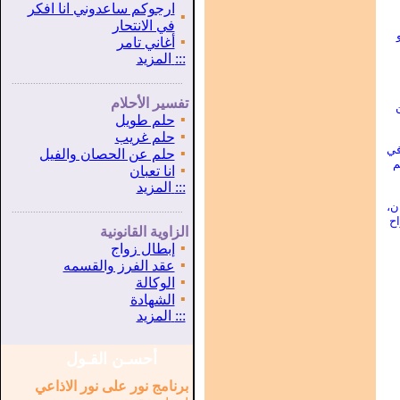
ارجوكم ساعدوني انا افكر
▪
في الانتحار
▪
أغاني تامر
:::
المزيد
...............................................................
.
تفسير الأحلام
▪
حلم طويل
▪
حلم غريب
في
▪
حلم عن الحصان والفيل
م
▪
انا تعبان
:::
المزيد
ن،
...............................................................
.
اح
الزاوية القانونية
▪
إبطال زواج
▪
عقد الفرز والقسمه
▪
الوكالة
▪
الشهادة
:::
المزيد
أحسـن القـول
برنامج نور على نور الاذاعي