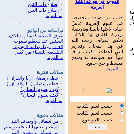
الموجز في قواعد اللغة
▪
إصلاح ذات البَين
العربية
▪
إصلاح ذات البَين
ة
:::
المزيد
كتابٍ من صنعة متخصصٍ
زل
في علوم العربية عاش
م
...............................................................
.
حياته لأجلها تأليفاً وتدريساً،
دراسات من الواقع
ويدرك القارئ لهذا الكتاب
عُرف الصيام قديماً منذ آلاف
تمكن المؤلف رحمه الله
السنين عند معظم شعوب
في هذا المجال وقدرته
العالم، وكان دائماً الوسيلة
من
التي أعطت الكتاب ذوقاً
الطبيعية للشفاء من كثير
ف
فنياً عند صياغته له بمنهج
:::
المزيد
مبسط واضح جامع.
...............................................................
.
::: المزيد
مقالات فكرية
▪
خطة رمضان ( أنا والقرآن )
▪
خطة رمضان ( أنا والقرآن )
▪
كيف يصوم اللسان؟
▪
كيف يصوم اللسان؟
:::
المزيد
حسب اسم الكتاب
...............................................................
.
حسب اسم الكاتب
مقالات دعوية
حسب الموضوع
من شمائل وأوصاف النبي
▪
المختار صلى الله عليه وسلم
من شمائل وأوصاف النبي