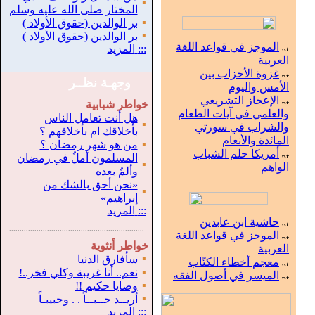
▪
المختار صلى الله عليه وسلم
▪
بر الوالدين (حقوق الأولاد )
▪
بر الوالدين (حقوق الأولاد )
الموجز في قواعد اللغة
:::
المزيد
العربية
غزوة الأحزاب بين
وجهـة نظــر
الأمس واليوم
الإعجاز التشريعي
خواطر شبابية
والعلمي في آيات الطعام
هل أنت تعامل الناس
▪
والشراب في سورتي
بأخلاقك ام بأخلاقهم ؟
المائدة والأنعام
▪
من هو شهر رمضان ؟
أمريكا حلم الشباب
المسلمون أملٌ في رمضان
▪
الواهم
وألمٌ بعده
«نحن أحق بالشك من
▪
إبراهيم»
:::
المزيد
حاشية ابن عابدين
.
...............................................................
الموجز في قواعد اللغة
خواطر أنثوية
العربية
▪
سأفارق الدنيا
معجم أخطاء الكتّاب
▪
نعم.. أنا غريبة وكلي فخر..!
الميسر في أصول الفقه
▪
وصايا حكيم !!
▪
أريــد حــبــاً . . وحبيبـاً
:::
المزيد