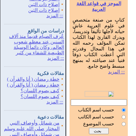
الموجز في قواعد اللغة
▪
إصلاح ذات البَين
العربية
▪
إصلاح ذات البَين
:::
المزيد
كتابٍ من صنعة متخصصٍ
...............................................................
.
في علوم العربية عاش
دراسات من الواقع
حياته لأجلها تأليفاً وتدريساً،
عُرف الصيام قديماً منذ آلاف
ويدرك القارئ لهذا الكتاب
السنين عند معظم شعوب
تمكن المؤلف رحمه الله
العالم، وكان دائماً الوسيلة
في هذا المجال وقدرته
الطبيعية للشفاء من كثير
التي أعطت الكتاب ذوقاً
:::
المزيد
فنياً عند صياغته له بمنهج
مبسط واضح جامع.
...............................................................
.
::: المزيد
مقالات فكرية
▪
خطة رمضان ( أنا والقرآن )
▪
خطة رمضان ( أنا والقرآن )
▪
كيف يصوم اللسان؟
▪
كيف يصوم اللسان؟
:::
المزيد
حسب اسم الكتاب
...............................................................
.
حسب اسم الكاتب
مقالات دعوية
من شمائل وأوصاف النبي
حسب الموضوع
▪
المختار صلى الله عليه وسلم
من شمائل وأوصاف النبي