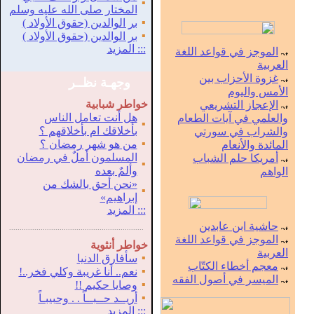
▪
المختار صلى الله عليه وسلم
▪
بر الوالدين (حقوق الأولاد )
▪
بر الوالدين (حقوق الأولاد )
:::
المزيد
الموجز في قواعد اللغة
العربية
غزوة الأحزاب بين
وجهـة نظــر
الأمس واليوم
خواطر شبابية
الإعجاز التشريعي
هل أنت تعامل الناس
والعلمي في آيات الطعام
▪
بأخلاقك ام بأخلاقهم ؟
والشراب في سورتي
▪
من هو شهر رمضان ؟
المائدة والأنعام
المسلمون أملٌ في رمضان
أمريكا حلم الشباب
▪
وألمٌ بعده
الواهم
«نحن أحق بالشك من
▪
إبراهيم»
:::
المزيد
حاشية ابن عابدين
.
...............................................................
الموجز في قواعد اللغة
خواطر أنثوية
العربية
▪
سأفارق الدنيا
معجم أخطاء الكتّاب
▪
نعم.. أنا غريبة وكلي فخر..!
الميسر في أصول الفقه
▪
وصايا حكيم !!
▪
أريــد حــبــاً . . وحبيبـاً
:::
المزيد