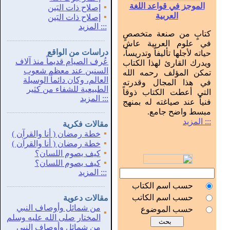
الموجز في قواعد اللغة
▪
إصلاح ذات البَين
العربية
▪
إصلاح ذات البَين
:::
المزيد
كتابٍ من صنعة متخصصٍ
...............................................................
.
في علوم العربية عاش
دراسات من الواقع
حياته لأجلها تأليفاً وتدريساً،
عُرف الصيام قديماً منذ آلاف
ويدرك القارئ لهذا الكتاب
السنين عند معظم شعوب
تمكن المؤلف رحمه الله
العالم، وكان دائماً الوسيلة
في هذا المجال وقدرته
الطبيعية للشفاء من كثير
التي أعطت الكتاب ذوقاً
:::
المزيد
فنياً عند صياغته له بمنهج
مبسط واضح جامع.
...............................................................
.
::: المزيد
مقالات فكرية
▪
خطة رمضان ( أنا والقرآن )
▪
خطة رمضان ( أنا والقرآن )
▪
كيف يصوم اللسان؟
▪
كيف يصوم اللسان؟
:::
المزيد
حسب اسم الكتاب
...............................................................
.
حسب اسم الكاتب
مقالات دعوية
من شمائل وأوصاف النبي
حسب الموضوع
▪
المختار صلى الله عليه وسلم
من شمائل وأوصاف النبي