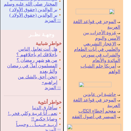
▪
المختار صلى الله عليه وسلم
▪
بر الوالدين (حقوق الأولاد )
▪
بر الوالدين (حقوق الأولاد )
:::
المزيد
الموجز في قواعد اللغة
العربية
غزوة الأحزاب بين
وجهـة نظــر
الأمس واليوم
خواطر شبابية
الإعجاز التشريعي
هل أنت تعامل الناس
والعلمي في آيات الطعام
▪
بأخلاقك ام بأخلاقهم ؟
والشراب في سورتي
▪
من هو شهر رمضان ؟
المائدة والأنعام
المسلمون أملٌ في رمضان
أمريكا حلم الشباب
▪
وألمٌ بعده
الواهم
«نحن أحق بالشك من
▪
إبراهيم»
:::
المزيد
حاشية ابن عابدين
.
...............................................................
الموجز في قواعد اللغة
خواطر أنثوية
العربية
▪
سأفارق الدنيا
معجم أخطاء الكتّاب
▪
نعم.. أنا غريبة وكلي فخر..!
الميسر في أصول الفقه
▪
وصايا حكيم !!
▪
أريــد حــبــاً . . وحبيبـاً
:::
المزيد