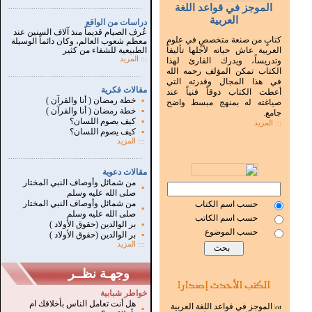
الموجز في قواعد اللغة
...............................................................
.
العربية
دراسات من الواقع
عُرف الصيام قديماً منذ آلاف السنين عند
كتابٍ من صنعة متخصصٍ في علوم
معظم شعوب العالم، وكان دائماً الوسيلة
العربية عاش حياته لأجلها تأليفاً
الطبيعية للشفاء من كثير
:::
المزيد
وتدريساً، ويدرك القارئ لهذا
الكتاب تمكن المؤلف رحمه الله
...............................................................
.
في هذا المجال وقدرته التي
مقالات فكرية
أعطت الكتاب ذوقاً فنياً عند
▪
خطة رمضان ( أنا والقرآن )
صياغته له بمنهج مبسط واضح
▪
خطة رمضان ( أنا والقرآن )
جامع.
▪
كيف يصوم اللسان؟
::: المزيد
▪
كيف يصوم اللسان؟
:::
المزيد
...............................................................
.
مقالات دعوية
من شمائل وأوصاف النبي المختار
▪
صلى الله عليه وسلم
من شمائل وأوصاف النبي المختار
حسب اسم الكتاب
▪
صلى الله عليه وسلم
حسب اسم الكاتب
▪
بر الوالدين (حقوق الأولاد )
حسب الموضوع
▪
بر الوالدين (حقوق الأولاد )
:::
المزيد
وجهـة نظــر
خواطر شبابية
هل أنت تعامل الناس بأخلاقك ام
الموجز في قواعد اللغة العربية
▪