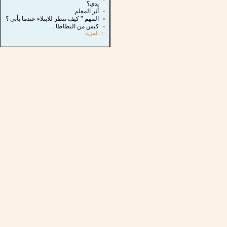
يدي؟
▪
أثر المعلم
▪
المهم " كيف ننظر للابتلاء عندما يأتي ؟
▪
كيس من البطاطا ..
:::
المزيد