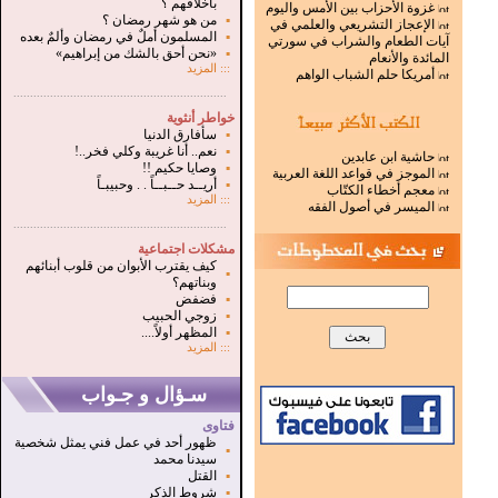
بأخلاقهم ؟
غزوة الأحزاب بين الأمس واليوم
▪
من هو شهر رمضان ؟
الإعجاز التشريعي والعلمي في
▪
المسلمون أملٌ في رمضان وألمٌ بعده
آيات الطعام والشراب في سورتي
▪
«نحن أحق بالشك من إبراهيم»
المائدة والأنعام
:::
المزيد
أمريكا حلم الشباب الواهم
.
...............................................................
خواطر أنثوية
▪
سأفارق الدنيا
▪
نعم.. أنا غريبة وكلي فخر..!
حاشية ابن عابدين
▪
وصايا حكيم !!
الموجز في قواعد اللغة العربية
▪
أريــد حــبــاً . . وحبيبـاً
معجم أخطاء الكتّاب
:::
المزيد
الميسر في أصول الفقه
...............................................................
.
مشكلات اجتماعية
كيف يقترب الأبوان من قلوب أبنائهم
▪
وبناتهم؟
▪
فضفض
▪
زوجي الحبيب
▪
المظهر أولاً....
:::
المزيد
سـؤال و جـواب
فتاوى
ظهور أحد في عمل فني يمثل شخصية
▪
سيدنا محمد
▪
القتل
▪
شروط الذكر