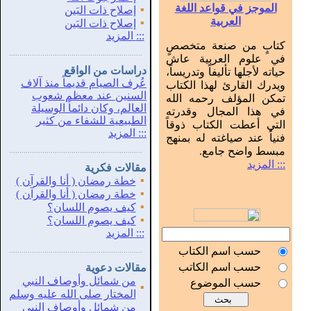
الموجز في قواعد اللغة
▪
إصلاح ذات البَين
العربية
▪
إصلاح ذات البَين
:::
المزيد
كتابٍ من صنعة متخصصٍ
...............................................................
.
في علوم العربية عاش
دراسات من الواقع
حياته لأجلها تأليفاً وتدريساً،
عُرف الصيام قديماً منذ آلاف
ويدرك القارئ لهذا الكتاب
السنين عند معظم شعوب
تمكن المؤلف رحمه الله
العالم، وكان دائماً الوسيلة
في هذا المجال وقدرته
الطبيعية للشفاء من كثير
التي أعطت الكتاب ذوقاً
:::
المزيد
فنياً عند صياغته له بمنهج
مبسط واضح جامع.
...............................................................
.
::: المزيد
مقالات فكرية
▪
خطة رمضان ( أنا والقرآن )
▪
خطة رمضان ( أنا والقرآن )
▪
كيف يصوم اللسان؟
▪
كيف يصوم اللسان؟
:::
المزيد
حسب اسم الكتاب
...............................................................
.
حسب اسم الكاتب
مقالات دعوية
من شمائل وأوصاف النبي
حسب الموضوع
▪
المختار صلى الله عليه وسلم
من شمائل وأوصاف النبي