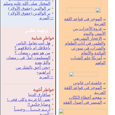
▪
المختار صلى الله عليه وسلم
▪
بر الوالدين (حقوق الأولاد )
▪
بر الوالدين (حقوق الأولاد )
:::
المزيد
الموجز في قواعد اللغة
العربية
غزوة الأحزاب بين
وجهـة نظــر
الأمس واليوم
خواطر شبابية
الإعجاز التشريعي
هل أنت تعامل الناس
والعلمي في آيات الطعام
▪
بأخلاقك ام بأخلاقهم ؟
والشراب في سورتي
▪
من هو شهر رمضان ؟
المائدة والأنعام
المسلمون أملٌ في رمضان
أمريكا حلم الشباب
▪
وألمٌ بعده
الواهم
«نحن أحق بالشك من
▪
إبراهيم»
:::
المزيد
حاشية ابن عابدين
.
...............................................................
الموجز في قواعد اللغة
خواطر أنثوية
العربية
▪
سأفارق الدنيا
معجم أخطاء الكتّاب
▪
نعم.. أنا غريبة وكلي فخر..!
الميسر في أصول الفقه
▪
وصايا حكيم !!
▪
أريــد حــبــاً . . وحبيبـاً
:::
المزيد