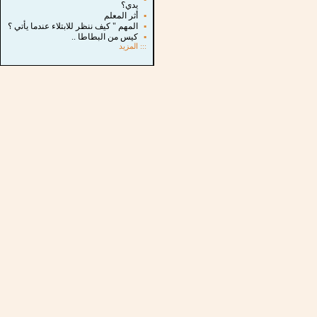
يدي؟
▪
أثر المعلم
▪
المهم " كيف ننظر للابتلاء عندما يأتي ؟
▪
كيس من البطاطا ..
:::
المزيد