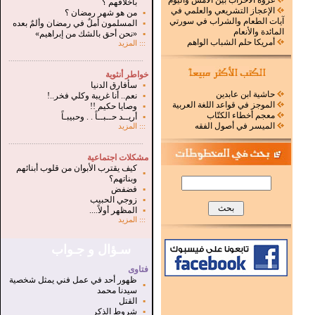
غزوة الأحزاب بين الأمس واليوم
بأخلاقهم ؟
الإعجاز التشريعي والعلمي في
▪
من هو شهر رمضان ؟
آيات الطعام والشراب في سورتي
▪
المسلمون أملٌ في رمضان وألمٌ بعده
المائدة والأنعام
▪
«نحن أحق بالشك من إبراهيم»
أمريكا حلم الشباب الواهم
:::
المزيد
.
...............................................................
خواطر أنثوية
▪
سأفارق الدنيا
حاشية ابن عابدين
▪
نعم.. أنا غريبة وكلي فخر..!
الموجز في قواعد اللغة العربية
▪
وصايا حكيم !!
معجم أخطاء الكتّاب
▪
أريــد حــبــاً . . وحبيبـاً
الميسر في أصول الفقه
:::
المزيد
...............................................................
.
مشكلات اجتماعية
كيف يقترب الأبوان من قلوب أبنائهم
▪
وبناتهم؟
▪
فضفض
▪
زوجي الحبيب
▪
المظهر أولاً....
:::
المزيد
سـؤال و جـواب
فتاوى
ظهور أحد في عمل فني يمثل شخصية
▪
سيدنا محمد
▪
القتل
▪
شروط الذكر