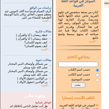
الموجز في قواعد اللغة
...............................................................
.
inf
العربية
دراسات من الواقع
عُرف الصيام قديماً منذ آلاف السنين عند
كتابٍ من صنعة متخصصٍ في علوم
معظم شعوب العالم، وكان دائماً الوسيلة
العربية عاش حياته لأجلها تأليفاً
الطبيعية للشفاء من كثير
وتدريساً، ويدرك القارئ لهذا
:::
المزيد
الكتاب تمكن المؤلف رحمه الله
...............................................................
.
في هذا المجال وقدرته التي
أعطت الكتاب ذوقاً فنياً عند
مقالات فكرية
صياغته له بمنهج مبسط واضح
▪
خطة رمضان ( أنا والقرآن )
جامع.
▪
خطة رمضان ( أنا والقرآن )
::: المزيد
▪
كيف يصوم اللسان؟
▪
كيف يصوم اللسان؟
:::
المزيد
...............................................................
.
مقالات دعوية
من شمائل وأوصاف النبي المختار
▪
صلى الله عليه وسلم
حسب اسم الكتاب
من شمائل وأوصاف النبي المختار
▪
حسب اسم الكاتب
صلى الله عليه وسلم
▪
بر الوالدين (حقوق الأولاد )
حسب الموضوع
▪
بر الوالدين (حقوق الأولاد )
:::
المزيد
وجهـة نظــر
خواطر شبابية
الموجز في قواعد اللغة العربية
هل أنت تعامل الناس بأخلاقك ام
▪