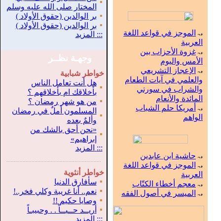
▪
المختار صلى الله عليه وسلم
▪
بر الوالدين (حقوق الأولاد )
▪
بر الوالدين (حقوق الأولاد )
الموجز في قواعد اللغة
:::
المزيد
العربية
غزوة الأحزاب بين
وجهـة نظــر
الأمس واليوم
الإعجاز التشريعي
خواطر شبابية
والعلمي في آيات الطعام
هل أنت تعامل الناس
▪
والشراب في سورتي
بأخلاقك ام بأخلاقهم ؟
المائدة والأنعام
▪
من هو شهر رمضان ؟
أمريكا حلم الشباب
المسلمون أملٌ في رمضان
▪
الواهم
وألمٌ بعده
«نحن أحق بالشك من
▪
إبراهيم»
:::
المزيد
حاشية ابن عابدين
.
...............................................................
الموجز في قواعد اللغة
خواطر أنثوية
العربية
▪
سأفارق الدنيا
معجم أخطاء الكتّاب
▪
نعم.. أنا غريبة وكلي فخر..!
الميسر في أصول الفقه
▪
وصايا حكيم !!
▪
أريــد حــبــاً . . وحبيبـاً
:::
المزيد