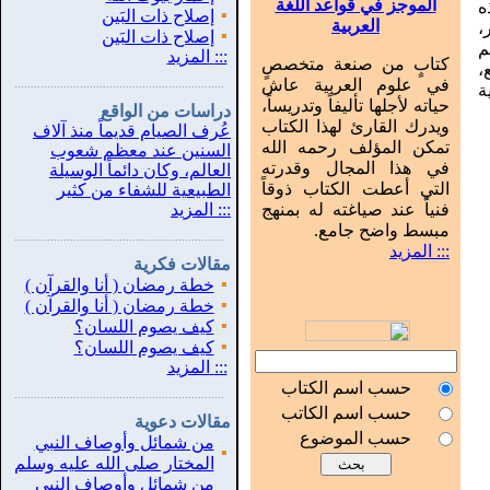
الموجز في قواعد اللغة
ه
▪
إصلاح ذات البَين
العربية
،
▪
إصلاح ذات البَين
م
:::
المزيد
كتابٍ من صنعة متخصصٍ
،
في علوم العربية عاش
...............................................................
.
ة
حياته لأجلها تأليفاً وتدريساً،
دراسات من الواقع
ويدرك القارئ لهذا الكتاب
عُرف الصيام قديماً منذ آلاف
تمكن المؤلف رحمه الله
السنين عند معظم شعوب
في هذا المجال وقدرته
العالم، وكان دائماً الوسيلة
التي أعطت الكتاب ذوقاً
الطبيعية للشفاء من كثير
فنياً عند صياغته له بمنهج
:::
المزيد
مبسط واضح جامع.
...............................................................
.
::: المزيد
مقالات فكرية
▪
خطة رمضان ( أنا والقرآن )
▪
خطة رمضان ( أنا والقرآن )
▪
كيف يصوم اللسان؟
▪
كيف يصوم اللسان؟
:::
المزيد
حسب اسم الكتاب
...............................................................
.
حسب اسم الكاتب
مقالات دعوية
حسب الموضوع
من شمائل وأوصاف النبي
▪
المختار صلى الله عليه وسلم
من شمائل وأوصاف النبي